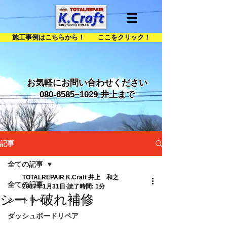
施工事例はこちらから！ ここをクリック！
お気軽にお問い合わせください
080-6585
−1029 井上まで
記事
全ての記事
TOTALREPAIR K.Craft 井上 和之
全ての記事
2017年1月31日
読了時間: 1分
シート破れ補修
シートリペア
ダッシュボードリペア