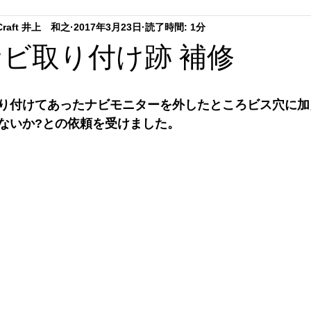
.Craft 井上 和之
2017年3月23日
読了時間: 1分
ーテイング
ステアリングリペア
シートリペア
ダッシ
 ナビ取り付け跡 補修
ング
趣味の時間
内装クリーニング
り付けてあったナビモニターを外したところビス穴に加
ないか?との依頼を受けました。