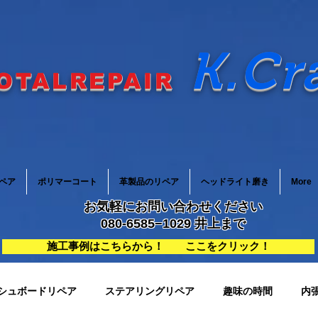
K.Cr
OTALREPAIR
ペア
ポリマーコート
革製品のリペア
ヘッドライト磨き
More
お気軽にお問い合わせください
080-6585−1029 井上まで
施工事例はこちらから！ ここをクリック！
シュボードリペア
ステアリングリペア
趣味の時間
内