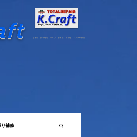
aft
宇都宮 内装修理 リペア 栃木県 革補修 ソファー修理
張り補修