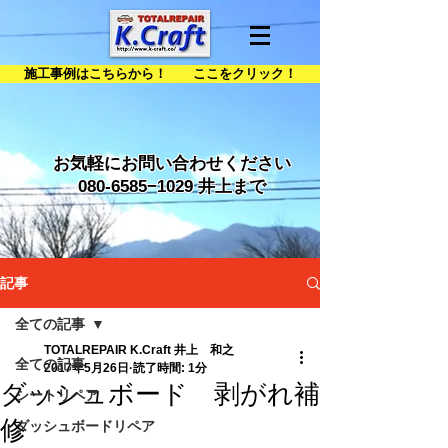
施工事例はこちらから！ ここをクリック！
お気軽にお問い合わせください
080-6585
−1029 井上まで
記事
全ての記事
TOTALREPAIR K.Craft 井上 和之
全ての記事
2017年5月26日
読了時間: 1分
ダッシュボード 剥がれ補
シートリペア
修
ダッシュボードリペア