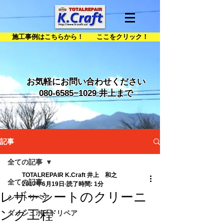
施工事例はこちらから！ ここをクリック！
お気軽にお問い合わせください
080-6585
−1029 井上まで
記事
全ての記事
TOTALREPAIR K.Craft 井上 和之
全ての記事
2017年6月19日
読了時間: 1分
レザーシートのクリーニ
シートリペア
ング工程
ダッシュボードリペア