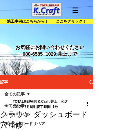
施工事例はこちらから！ ここをクリック！
お気軽にお問い合わせください
080-6585
−1029 井上まで
記事
全ての記事
TOTALREPAIR K.Craft 井上 和之
全ての記事
2017年7月6日
読了時間: 1分
クラウン ダッシュボード
シートリペア
穴補修
ダッシュボードリペア