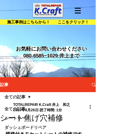
施工事例はこちらから！ ここをクリック！
お気軽にお問い合わせください
080-6585
−1029 井上まで
記事
全ての記事
TOTALREPAIR K.Craft 井上 和之
全ての記事
2017年8月26日
読了時間: 1分
シート焦げ穴補修
シートリペア
ダッシュボードリペア