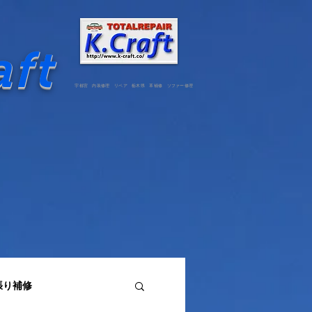
aft
宇都宮 内装修理 リペア 栃木県 革補修 ソファー修理
張り補修