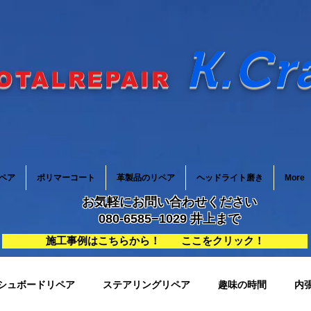
K.Cr
OTALREPAIR
ペア
ポリマーコート
革製品のリペア
ヘッドライト磨き
More
お気軽にお問い合わせください
080-6585−1029 井上まで
施工事例はこちらから！ ここをクリック！
シュボードリペア
ステアリングリペア
趣味の時間
内