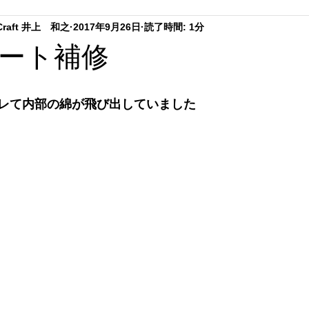
.Craft 井上 和之
2017年9月26日
読了時間: 1分
ーテイング
ステアリングリペア
シートリペア
ダッシ
ート補修
ング
趣味の時間
内装クリーニング
レて内部の綿が飛び出していました