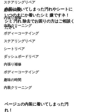
ステアリングリペア
内装に着いてしまった汚れやシートに
趣味の時間
いつのまにか着いたシミ 嫌ですネ！
内張り補修
シミ 汚れ 除去でお困りの方はご相談く
内装クリーニング
ださい
ボディーコーテイング
ステアリングリペア
シートリペア
ダッシュボードリペア
内張り補修
ボディーコーテイング
趣味の時間
内装クリーニング
ベージュの内装に着いてしまった汚
れ！