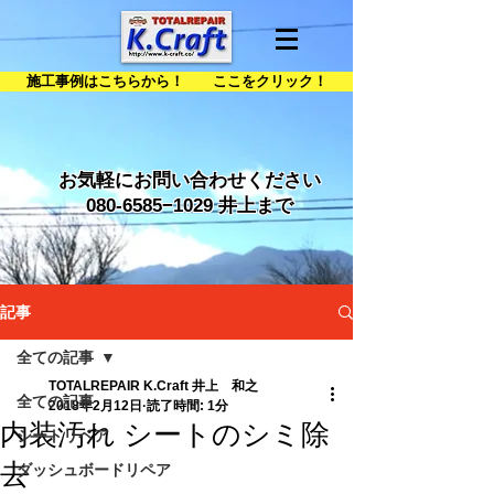
施工事例はこちらから！ ここをクリック！
お気軽にお問い合わせください
080-6585
−1029 井上まで
記事
全ての記事
TOTALREPAIR K.Craft 井上 和之
全ての記事
2018年2月12日
読了時間: 1分
内装汚れ シートのシミ除
シートリペア
去
ダッシュボードリペア