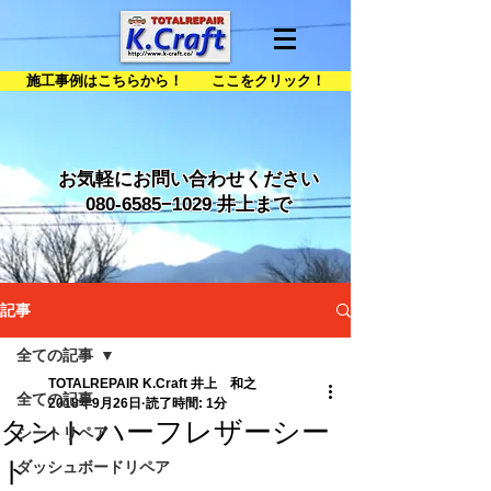
施工事例はこちらから！ ここをクリック！
お気軽にお問い合わせください
080-6585
−1029 井上まで
記事
全ての記事
TOTALREPAIR K.Craft 井上 和之
全ての記事
2018年9月26日
読了時間: 1分
タント ハーフレザーシー
シートリペア
ト
ダッシュボードリペア