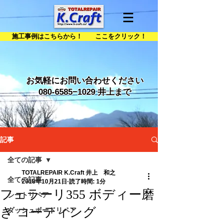
施工事例はこちらから！ ここをクリック！
お気軽にお問い合わせください
080-6585
−1029 井上まで
記事
全ての記事
TOTALREPAIR K.Craft 井上 和之
全ての記事
2018年10月21日
読了時間: 1分
フェラーリ355 ボディー磨
シートリペア
き コーティング
ダッシュボードリペア