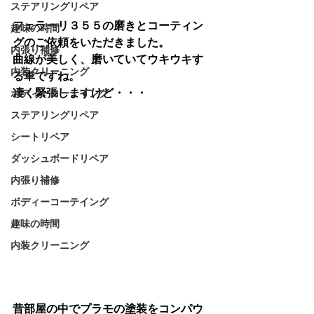
ステアリングリペア
フェラーリ３５５の磨きとコーティン
趣味の時間
グのご依頼をいただきました。
内張り補修
曲線が美しく、磨いていてウキウキす
内装クリーニング
る車ですね。
凄く緊張しますけど・・・
ボディーコーテイング
ステアリングリペア
シートリペア
ダッシュボードリペア
内張り補修
ボディーコーテイング
趣味の時間
内装クリーニング
昔部屋の中でプラモの塗装をコンパウ