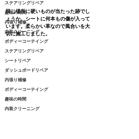
ステアリングリペア
同じ場所に硬いものが当たった跡でし
趣味の時間
ょうか。シートに何本もの傷が入って
内張り補修
います。柔らかい革なので風合いを大
内装クリーニング
切に施工しました。
ボディーコーテイング
ステアリングリペア
シートリペア
ダッシュボードリペア
内張り補修
ボディーコーテイング
趣味の時間
内装クリーニング