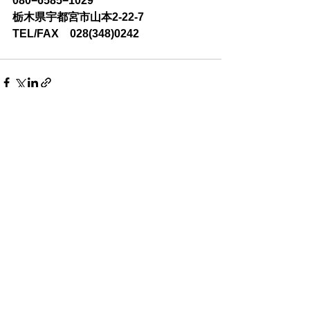
080−6585−1029
栃木県宇都宮市山本2-22-7　
TEL/FAX　028(348)0242
すべて表示
最新記事