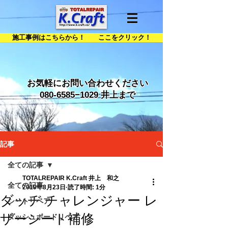
施工事例はこちらから！ ここをクリック！
お気軽にお問い合わせください
080-6585
−1029 井上まで
記事
全ての記事
TOTALREPAIR K.Craft 井上 和之
全ての記事
2019年8月23日
読了時間: 1分
ダッヂ チャレンジャー レ
シートリペア
ザーシート補修
ダッシュボードリペア