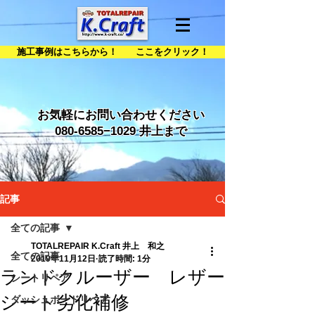
施工事例はこちらから！ ここをクリック！
お気軽にお問い合わせください
080-6585
−1029 井上まで
記事
全ての記事
TOTALREPAIR K.Craft 井上 和之
全ての記事
2019年11月12日
読了時間: 1分
ランドクルーザー レザー
シートリペア
シート劣化補修
ダッシュボードリペア