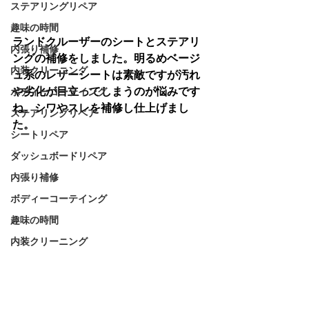
ステアリングリペア
趣味の時間
ランドクルーザーのシートとステアリ
内張り補修
ングの補修をしました。明るめベージ
内装クリーニング
ュ系のレザーシートは素敵ですが汚れ
や劣化が目立ってしまうのが悩みです
ボディーコーテイング
ね。シワやスレを補修し仕上げまし
ステアリングリペア
た。
シートリペア
ダッシュボードリペア
内張り補修
ボディーコーテイング
趣味の時間
内装クリーニング