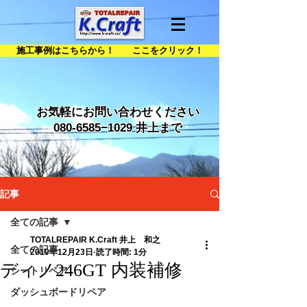
施工事例はこちらから！ ここをクリック！
お気軽にお問い合わせください
080-6585
−1029 井上まで
記事
全ての記事
TOTALREPAIR K.Craft 井上 和之
全ての記事
2019年12月23日
読了時間: 1分
ディノ246GT 内装補修
シートリペア
ダッシュボードリペア