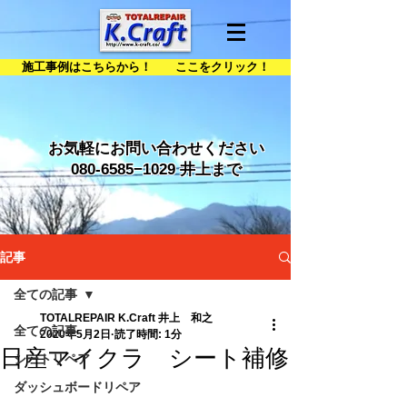
施工事例はこちらから！ ここをクリック！
お気軽にお問い合わせください
080-6585
−1029 井上まで
記事
全ての記事
TOTALREPAIR K.Craft 井上 和之
全ての記事
2020年5月2日
読了時間: 1分
日産マイクラ シート補修
シートリペア
ダッシュボードリペア