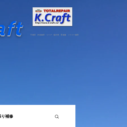
aft
宇都宮 内装修理 リペア 栃木県 革補修 ソファー修理
張り補修