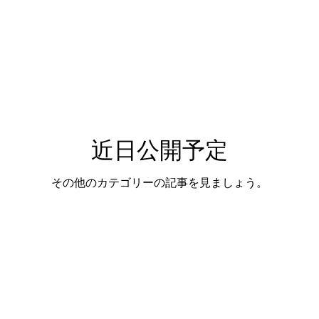
ーテイング
ステアリングリペア
シートリペア
ダッシ
ング
趣味の時間
内装クリーニング
近日公開予定
その他のカテゴリーの記事を見ましょう。