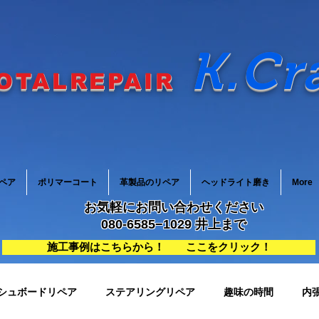
K.Cr
OTALREPAIR
ペア
ポリマーコート
革製品のリペア
ヘッドライト磨き
More
お気軽にお問い合わせください
080-6585−1029 井上まで
施工事例はこちらから！ ここをクリック！
シュボードリペア
ステアリングリペア
趣味の時間
内