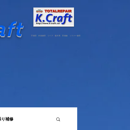
aft
宇都宮 内装修理 リペア 栃木県 革補修 ソファー修理
張り補修