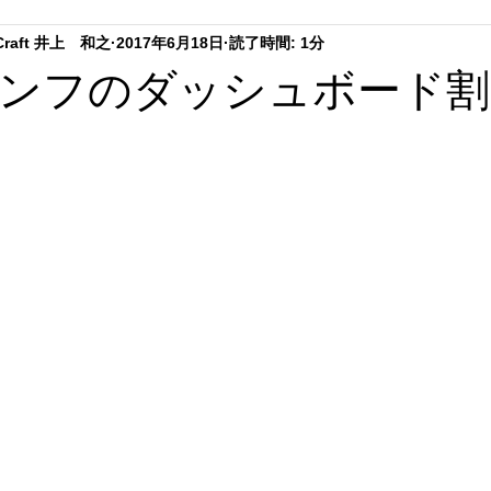
.Craft 井上 和之
2017年6月18日
読了時間: 1分
ーテイング
ステアリングリペア
シートリペア
ダッシ
ンフのダッシュボード割
ング
趣味の時間
内装クリーニング