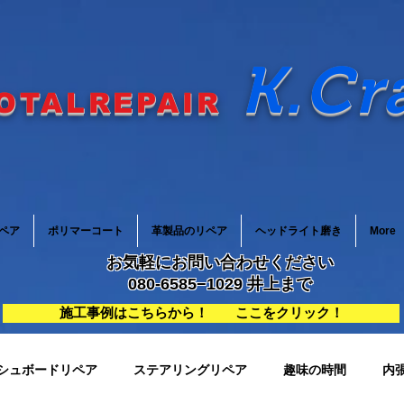
K.Cr
OTALREPAIR
ペア
ポリマーコート
革製品のリペア
ヘッドライト磨き
More
お気軽にお問い合わせください
080-6585−1029 井上まで
施工事例はこちらから！ ここをクリック！
シュボードリペア
ステアリングリペア
趣味の時間
内