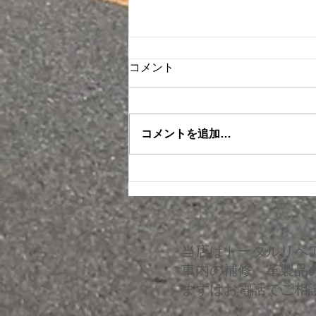
コメント
コメントを追加…
クラウン ダッシュボードひ
び割れ補修
当店はトータルリペ
車内の補修 革製品
​まずはお電話でご相