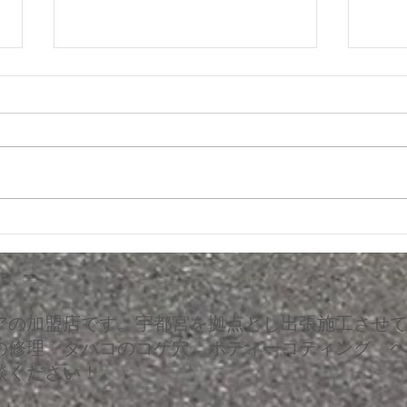
マスタング シートコゲ補修
レク
跡補
アの加盟店です。宇都宮を拠点とし出張施工させ
の修理 タバコのコゲ穴 ボディーコティング 
談ください！