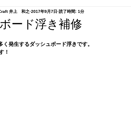
.Craft 井上 和之
2017年9月7日
読了時間: 1分
ーテイング
ステアリングリペア
シートリペア
ダッシ
ボード浮き補修
ング
趣味の時間
内装クリーニング
に多く発生するダッシュボード浮きです。
す！