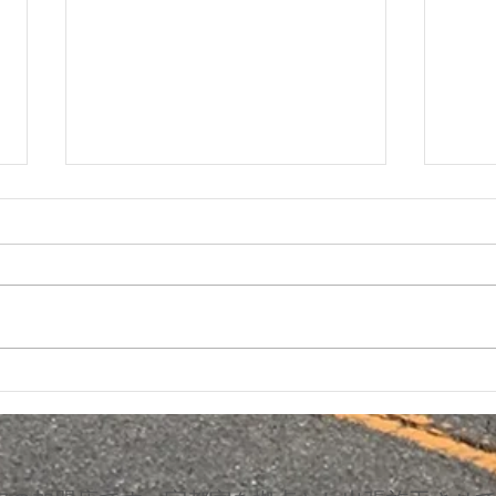
内装
アルファロメオ ダッシュボー
ド 剥がれ 割れ補修