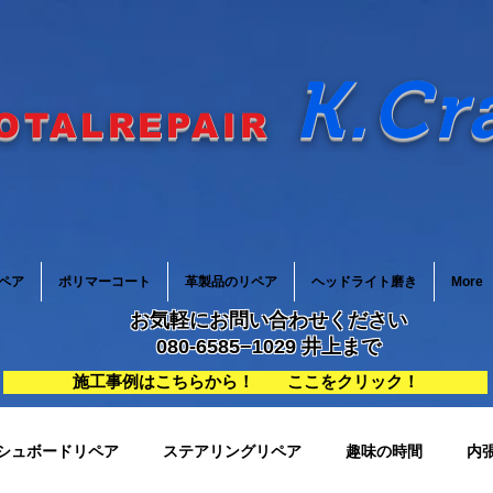
K.Cr
OTALREPAIR
ペア
ポリマーコート
革製品のリペア
ヘッドライト磨き
More
お気軽にお問い合わせください
080-6585−1029 井上まで
施工事例はこちらから！ ここをクリック！
シュボードリペア
ステアリングリペア
趣味の時間
内