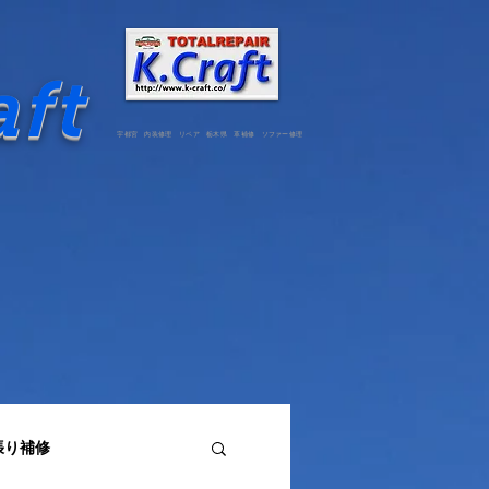
aft
宇都宮 内装修理 リペア 栃木県 革補修 ソファー修理
張り補修